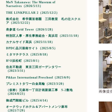
MoN Takanawa: The Museum of
Narratives（2026/5/13）
THE LINKPILLAR 2（2025/12/2）
株式会社 希学園首都圏 三田教室 札の辻スクエ
ア（2025/12/22）
表参道 Grid Tower（2026/1/28）
特別区人事・厚生事務組合・高浜荘（2025/11/18）
カナルサイド高浜（2025/11/18）
DPDC品川港南サイト（2025/8/5）
ミタマチテラス（2025/8/18）
H¹O浜松町（2025/8/1）
住友不動産 東京三田ガーデンタワー
（2023/3/31）
Pikkas International Preschool（2025/6/9）
プレミストタワー白金高輪（2023/3/20）
（仮称）元麻布一丁目計画新築工事 S-2敷地
画像提供
（2024/8/23）
御成門郵船ビル（2025/4/14）
オークウッドホテル＆アパートメンツ麻布
（2021/7/29）