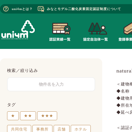
uni4mとは？
みなとモデル二酸化炭素固定認証制度について
natur
検索／絞り込み
＜建物
◆名称 n
◆建物
タグ
◆所
◆延べ床
★
★★
★★★
＜認証
共同住宅
事務所
店舗
ホテル