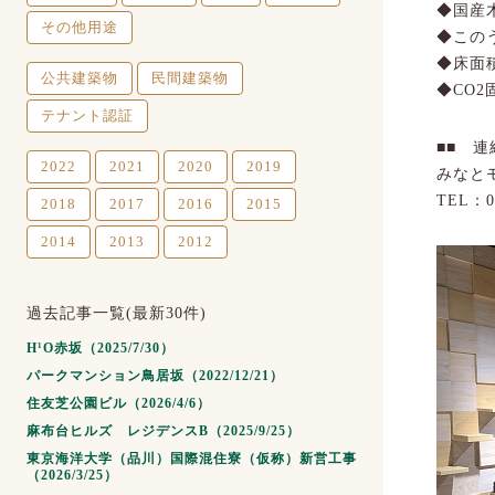
◆国産
その他用途
◆この
◆床面積
公共建築物
民間建築物
◆CO2固
テナント認証
■■ 連
2022
2021
2020
2019
みなと
TEL：03
2018
2017
2016
2015
2014
2013
2012
過去記事一覧(最新30件)
H¹O赤坂（2025/7/30）
パークマンション鳥居坂（2022/12/21）
住友芝公園ビル（2026/4/6）
麻布台ヒルズ レジデンスB（2025/9/25）
東京海洋大学（品川）国際混住寮（仮称）新営工事
（2026/3/25）