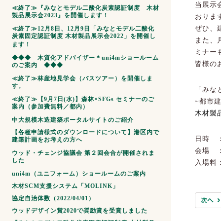
当展示
≪終了≫『みなとモデル二酸化炭素認証制度 木材
製品展示会2023』を開催します！
おりま
ぜひ、
≪終了≫12月8日、12月9日「みなとモデル二酸化
炭素固定認証制度 木材製品展示会2022」を開催し
また、
ます！
ミナー
◆◆◆ 木質化アドバイザー＊uni4mショールーム
皆様の
のご案内 ◆◆◆
≪終了≫林産地見学会（バスツアー）を開催しま
す。
「みな
≪終了≫【9月7日(水)】森林×SFGs セミナーのご
~都市
案内（参加費無料／都内）
木材製
中大規模木造建築ポータルサイトのご紹介
【各種申請様式のダウンロードについて】港区内で
日時 ：
建築計画をお考えの方へ
会場 
ウッド・チェンジ協議会 第２回会合が開催されま
した
入場料
uni4m（ユニフォーム）ショールームのご案内
木材SCM支援システム「MOLINK」
協定自治体数（2022/04/01）
ウッドデザイン賞2020で奨励賞を受賞しました