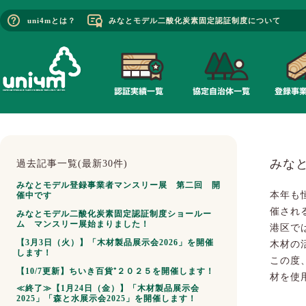
uni4mとは？
みなとモデル二酸化炭素固定認証制度について
みなと
過去記事一覧(最新30件)
みなとモデル登録事業者マンスリー展 第二回 開
本年も
催中です
催され
みなとモデル二酸化炭素固定認証制度ショールー
ム マンスリー展始まりました！
港区で
【3月3日（火）】「木材製品展示会2026」を開催
木材の
します！
この度
【10/7更新】ちいき百貨⁺２０２５を開催します！
材を使
≪終了≫【1月24日（金）】「木材製品展示会
2025」「森と水展示会2025」を開催します！